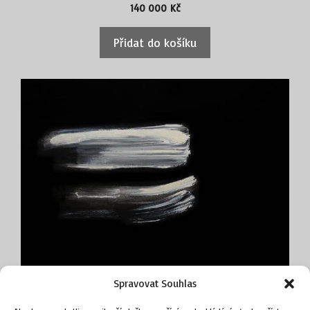
140 000
Kč
2013
Kde domov můj, Centrum současného umění DOX,
Přidat do košíku
Praha
Multi Colori, Galerie 35, Francouzský institut v Praze
Obrazy v mé hlavě, Galerie Felixe Jeneweina, Kutná
Hora
Uvnitř barev, Městská obrazárna, Státní zámek
Litomyšl
2012
Záblesky světel aneb moje vzpomínka na Váchala,
Městská obrazárna, Státní zámek Litomyšl
2011
Čí je to město, Karlín Studios, Praha
Velocypedia, Galerie národní technické knihovny
Spravovat Souhlas
NTK, Praha
Dva