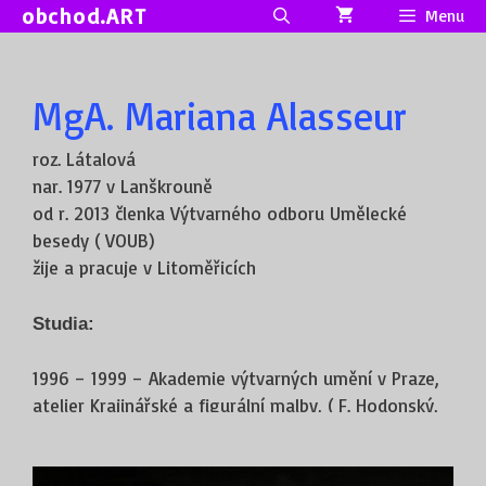
Přeskočit
obchod.ART
Menu
na
obsah
MgA. Mariana Alasseur
roz. Látalová
nar. 1977 v Lanškrouně
od r. 2013 členka Výtvarného odboru Umělecké
besedy ( VOUB)
žije a pracuje v Litoměřicích
Studia:
1996 – 1999 – Akademie výtvarných umění v Praze,
atelier Krajinářské a figurální malby, ( F. Hodonský,
A. Střížek)
1999 – 2003 – ENSBA Nancy, Francie