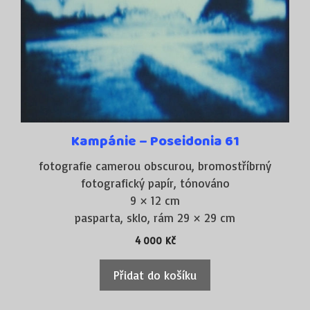
Kampánie – Poseidonia 61
fotografie camerou obscurou, bromostříbrný
fotografický papír, tónováno
9 × 12 cm
pasparta, sklo, rám 29 × 29 cm
4 000
Kč
Přidat do košíku