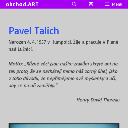
Přeskočit
obchod.ART
Menu
na
obsah
Pavel Talich
Narozen 4. 4. 1957 v Humpolci. Žije a pracuje v Plané
nad Lužnicí.
: „Různé věci jsou našim zrakům skryté ani ne
Motto
tak proto, že se nacházejí mimo náš zorný úhel, jako
z toho důvodu, že nepřimějeme své myšlenky a oči,
aby se na ně zaměřily.”
Henry David Thoreau
Jsem fascinován tím, jak jednoduchou věcí lze
zobrazovat okolní svět. Je to jen bedna s dírkou,