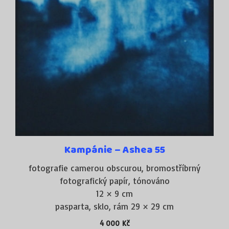
: Česká republika, Polsko,
Výstavy kolektivní
Francie, Německo, Velká Británie
: VUT Brno Fakulta výtvarných umění –
Spolupráce
externí výuka předmětu Camera obscura ve
fotografii
: Siluety z mého
Ilustrace knih camerou obscurou
kraje – Zdeněk Škrabánek, Pelhřimov 2015, ISBN
978-80-7415-117-0; Lednové básně – Jan Maruna,
Hlinice 2020, ISBN 978-80-907546-5-2
Kampánie – Ashea 55
: Camera obscura – Pavel Talich, Planá nad
Katalog
fotografie camerou obscurou, bromostříbrný
Lužnicí 2017, ISBN 978-80-270-1255-8
fotografický papír, tónováno
12 × 9 cm
Pavel Talich CAMERA OBSCURA,
Monografie:
pasparta, sklo, rám 29 × 29 cm
Husitské muzeum v Táboře a Pavel Talich, 2021,
4 000
Kč
ISBN 978-80-87516-7, 224 s.