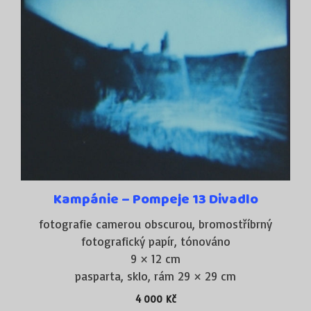
obraz vzniká bez čočky. Camera obscura (dírková
komora) je unikátní v tom, že každý autor si může
vytvořit tu svou. Ani obrázky z ní vzešlé nejsou
jednoznačné a opakovatelné, mají svoji specifickou
atmosféru a při klasickém vyvolávání v temné
komoře se objeví i něco překvapivého. Je to jiný
fotografický svět, umožňuje jiný přístup k tvorbě.
Na záběr je jeden pokus a potom je potřeba někde,
ve tmě bednu znovu nabít čerstvým fotografickým
papírem. Je to snad pracné, zdánlivě složité, ale
osvobozující od veškeré techniky. Jde pouze o obraz
světa.
Kampánie – Pompeje 13 Divadlo
Rozdíl oproti aktuální fotografii je v tom, že celý
fotografie camerou obscurou, bromostříbrný
proces mé tvorby je založen na ruční práci s
fotografický papír, tónováno
využitím klasických chemických postupů (vývojka,
9 × 12 cm
ustalovač, přerušovač, voda, tónovač aj.).
pasparta, sklo, rám 29 × 29 cm
Záznamovým médiem je bromostříbrný barytový
fotografický papír. A mnou používané camery
4 000
Kč