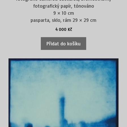
fotografický papír, tónováno
: Husitské muzeum v Táboře; Národní
Zastoupení
9 × 10 cm
muzeum fotografie Jindřichův Hradec; A.M.A.C.
pasparta, sklo, rám 29 × 29 cm
Chamalieres – Association Mouvement d’Art
4 000
Kč
Contemporain Clermont-Ferrand (Francie);
Millennium Gallery Museum Sheffield (Velká
Přidat do košíku
Británie); Centrum Kultury Browar-B Wloclawek
(Polsko); soukromé sbírky – Česká republika,
Slovenská republika, Anglie, Rakousko, Francie,
Polsko, Norsko, Čína
:
Účast na mezinárodních výtvarných sympoziích
Česká republika, Slovenská republika, Holandsko,
Polsko
: Česká republika, Slovenská
Výstavy autorské
republika, Rakousko, Polsko