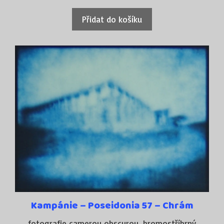
Přidat do košíku
Cena Intersalonu AJV Jindřichův Hradec,
Ocenění:
2021
Kampánie – Poseidonia 57 – Chrám
fotografie camerou obscurou, bromostříbrný