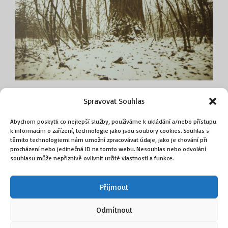
Strkov 05
Spravovat Souhlas
fotografie camerou obscurou, bromostříbrný
Abychom poskytli co nejlepší služby, používáme k ukládání a/nebo přístupu
fotografický papír, tónováno
k informacím o zařízení, technologie jako jsou soubory cookies. Souhlas s
60 × 50 cm
těmito technologiemi nám umožní zpracovávat údaje, jako je chování při
pasparta, sklo, rám 78 × 69 cm
procházení nebo jedinečná ID na tomto webu. Nesouhlas nebo odvolání
souhlasu může nepříznivě ovlivnit určité vlastnosti a funkce.
9 000
Kč
Příjmout
Přidat do košíku
Odmítnout