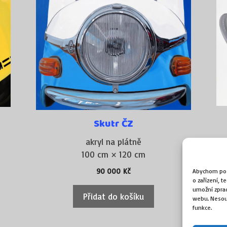
Skutr ČZ
akryl na plátně
100 cm × 120 cm
90 000
Kč
Abychom posk
o zařízení, 
umožní zprac
Přidat do košíku
webu. Nesouh
funkce.