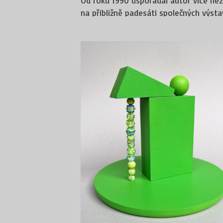
Od roku 1990 uspořádal autor více než
na přibližně padesáti společných výsta
Účastnil se mezinárodních výtvarných 
Zastoupení ve sbírkách:
Západočeské galerie v Plzni, Moravské 
výtvarných umění Hodonín, Městské gale
– jeho obrazy jsou umístěny v prostor
Realizace:
Zasedací síň Českého rybářského svazu 
EKOOL, Kout na Šumavě, s Ing. arch. V
V roce 2008 získal stipendium v Küns