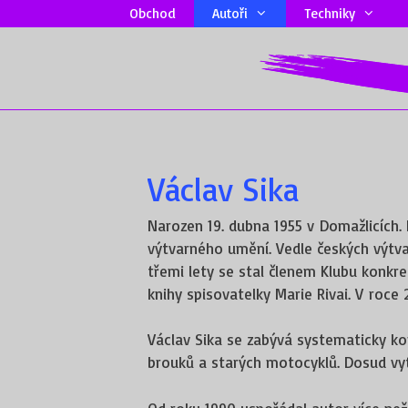
Přeskočit
Obchod
Autoři
Techniky
na
obsah
Václav Sika
Narozen 19. dubna 1955 v Domažlicích. 
výtvarného umění. Vedle českých výtva
třemi lety se stal členem Klubu konkret
knihy spisovatelky Marie Rivai. V roce
Václav Sika se zabývá systematicky ko
brouků a starých motocyklů. Dosud vy