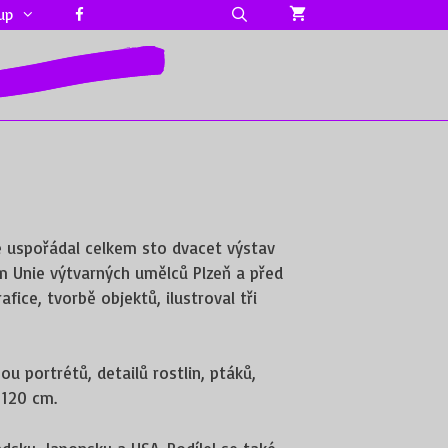
up
kde uspořádal celkem sto dvacet výstav
em Unie výtvarných umělců Plzeň a před
fice, tvorbě objektů, ilustroval tři
 portrétů, detailů rostlin, ptáků,
 120 cm.