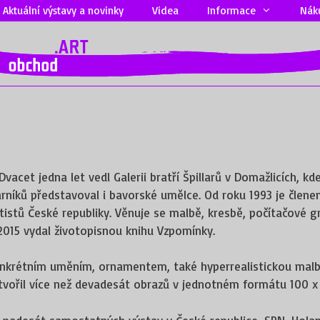
Aktuální výstavy a novinky
Videa
Informace
Nák
Dvacet jedna let vedl Galerii bratří Špillarů v Domažlicích, 
rníků představoval i bavorské umělce. Od roku 1993 je člen
istů České republiky. Věnuje se malbě, kresbě, počítačové gra
 2015 vydal životopisnou knihu Vzpomínky.
nkrétním uměním, ornamentem, také hyperrealistickou malbou
tvořil více než devadesát obrazů v jednotném formátu 100 x