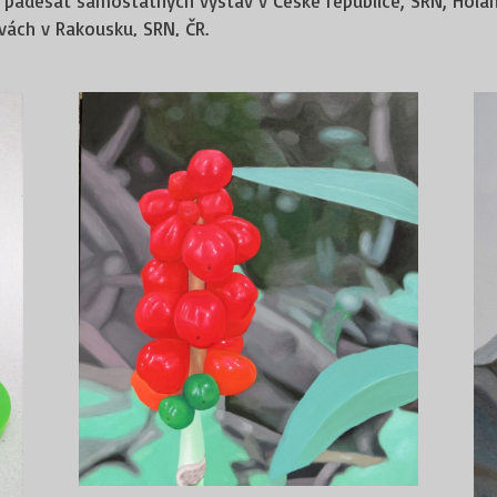
 padesát samostatných výstav v České republice, SRN, Holan
vách v Rakousku, SRN, ČR.
sympozií v České republice a SRN.
galerie v Brně, Galerie umění Karlovy Vary, Artotéky města P
rie Vodňany, Galerie bratří Špillarů v Domažlicích, Centra u
ách velvyslanectví ČR v Rumunsku, Tokiu v Japonsku a soukr
v Plzni s Ing. arch. Hyskovou, Kancelář zástupce starosty –
. Vojtovou. Společenská síň Domova pro seniory v Domažlicíc
telrhaus Schwandorf