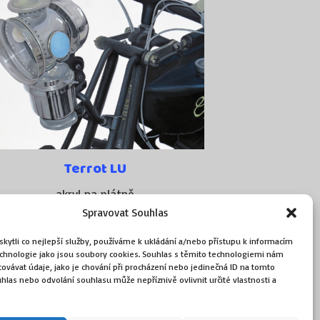
Terrot LU
akryl na plátně
100 cm × 120 cm
Spravovat Souhlas
90 000
Kč
ytli co nejlepší služby, používáme k ukládání a/nebo přístupu k informacím
technologie jako jsou soubory cookies. Souhlas s těmito technologiemi nám
ovávat údaje, jako je chování při procházení nebo jedinečná ID na tomto
Přidat do košíku
las nebo odvolání souhlasu může nepříznivě ovlivnit určité vlastnosti a