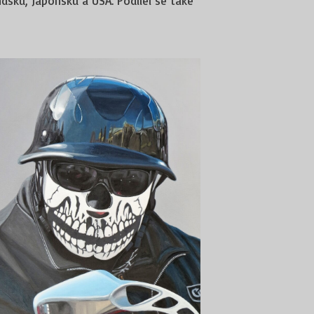
dsku, Japonsku a USA. Podílel se také
lzně, Galerie Klatovy/Klenová, Galerie
mění Kvilda, Ministerstva zahraničí ČR
omých sbírkách převážně v ČR a SRN.
 radnice v Domažlicích a Kancelář firmy
h – aradecor.