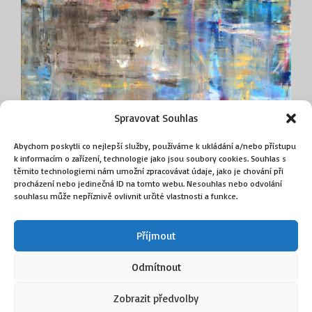
Octangular salon, Galerie Raab, Berlín; Projekt
Karfiol, Otevřené ateliéry, Dolní Počernice, Praha;
Kontrapunkt, Feldkirchen, in Karnten, Rakousko;
Trienále užitého umění, Muzeum užitého umění a
designu,Tallin, Estonian; 2005 – Kulturní centrum –
Forum Vebikus, Schaffhausen, Švýcarsko; Galerie
Louvre, Národní třída 20, Prague; Mezinárodní
Spravovat Souhlas
biennále současného umění, Národní Galerie –
Tůň
Abychom poskytli co nejlepší služby, používáme k ukládání a/nebo přístupu
Veletržní palác, Praha; 2004 – „Viagře už
k informacím o zařízení, technologie jako jsou soubory cookies. Souhlas s
odzvonilo…”, Valdštejnské náměstí, Praha; 57. Art
olej na plátně
těmito technologiemi nám umožní zpracovávat údaje, jako je chování při
salon, Městká galerie, Polička; „Das ist schön“,
140 cm × 190 cm
procházení nebo jedinečná ID na tomto webu. Nesouhlas nebo odvolání
souhlasu může nepříznivě ovlivnit určité vlastnosti a funkce.
BastArt Projekt, Galerie N, Praha; Retrospektivní
95 000
Kč
výstava v modelu, Moderní galerie, Praha; 2003
Příjmout
Plastiky, Hohensalzburg, Rakousko; Společná
Přidat do košíku
výstava studentů Intermediální školy, Budějovice;
Odmítnout
„Who they are”, Muzeum Vojtěcha Lofflera, Košice;
2002 – „Ponořit do země”, Univ.-Gray’s school of
Zobrazit předvolby
Art, Aberdeen, Velká Británie; Knižní veletrh, Pražské