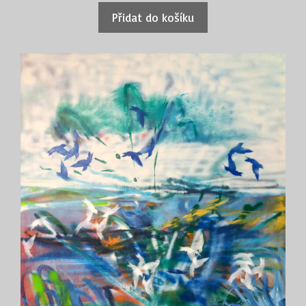
Rakovník; 2016 H2O Cyklus maleb mokřadů a kaluží,
Přidat do košíku
Galerie Makráč, Praha; 2015 Závislost na kráse –
Krajiny, Era svět, Praha; Typologie Triády, Galerie
GUBJ, Klatovy; Crossing Lines, Galerie ARTATAK,
Praha; 2014 Ostrale 014, Drážďany; Orbis pictus,
6×60° Galerie Trafo, Praha; Setkání v Krajině, Michal
´s Collection Art Galerie Praha; Luxury Paradise,
Galerie Kotelna, Říčany u Prahy; Plavci, Oblastní
galerie, Liberec; 2013 Hybrid Landscape, Michal´s
Collection Art Galerie Praha; I am Shaman, Galerie
ArtAtak, Praha; Ateliér, Gallery Makráč, Praha; 2012 –
Soft Vision, Galerie Michal’s Collection, Praha;
Originální Perspektivy, Galerie Klatovy; 2011 – Wald,
galerie Raab, Berlín; Originální a perspektivní,
Bohemia Modern Art Gallery, Praha; „Pro každého
něco, pro někoho nic”, komiksfest, U Prstenu, Praha
Michal´s Collection Art Gallery Prague Michal´s
Collection Art Gallery Prague; 2010 – Lost in