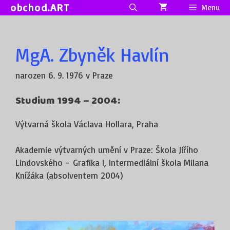
Přeskočit
obchod.ART
Menu
na
obsah
MgA. Zbyněk Havlín
narozen 6. 9. 1976 v Praze
Studium 1994 – 2004:
Výtvarná škola Václava Hollara, Praha
Akademie výtvarných umění v Praze: Škola Jiřího
Lindovského – Grafika I, Intermediální škola Milana
Knížáka (absolventem 2004)
2014 – 2019 Doktorské studium, Akademie
výtvarných umění v Praze