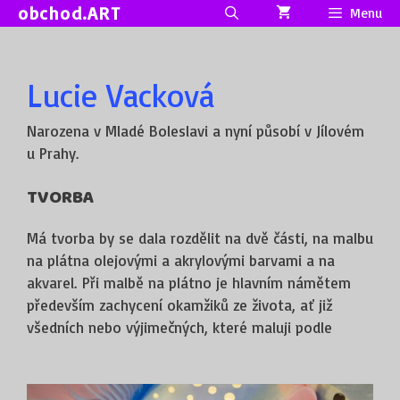
Přeskočit
obchod.ART
Menu
na
obsah
Lucie Vacková
Narozena v Mladé Boleslavi a nyní působí v Jílovém
u Prahy.
TVORBA
Má tvorba by se dala rozdělit na dvě části, na malbu
na plátna olejovými a akrylovými barvami a na
akvarel. Při malbě na plátno je hlavním námětem
především zachycení okamžiků ze života, ať již
všedních nebo výjimečných, které maluji podle
fotografických momentek. Techniku akvarel jsem si
velice oblíbila a ráda ji využívám k zobrazení žen a
podtrhnutí ženskosti zajímavými textiliemi a