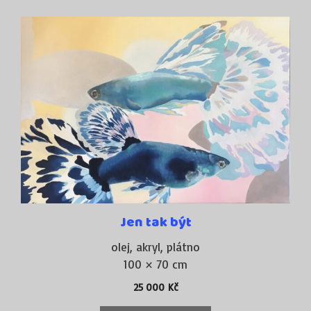
Prahy otevřít své kurzy kresby a malby, které vedu
do současnosti.
VÝSTAVY A OCENĚNÍ
Mé obrazy jsou vystavovány v samostatných i
kolektivních výstavách a jsou zastoupeny v
soukromých sbírkách. Mezinárodní ocenění v Art
Exhibition LightSpaceTime za obraz “Kočka”.
Jen tak být
olej, akryl, plátno
100 × 70 cm
25 000
Kč