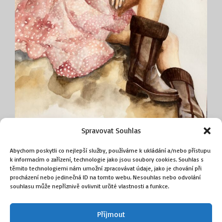
Spravovat Souhlas
Dáma v klobouku
Abychom poskytli co nejlepší služby, používáme k ukládání a/nebo přístupu
k informacím o zařízení, technologie jako jsou soubory cookies. Souhlas s
akvarel
těmito technologiemi nám umožní zpracovávat údaje, jako je chování při
procházení nebo jedinečná ID na tomto webu. Nesouhlas nebo odvolání
29,7 × 40 cm
souhlasu může nepříznivě ovlivnit určité vlastnosti a funkce.
8 000
Kč
Příjmout
Přidat do košíku