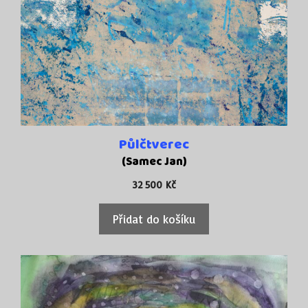
Půlčtverec
(Samec Jan)
32 500
Kč
Přidat do košíku
Tento
produkt
má