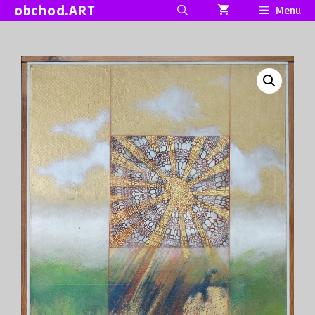
Přeskočit
obchod.ART
Menu
na
obsah