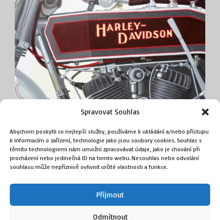
Spravovat Souhlas
Abychom poskytli co nejlepší služby, používáme k ukládání a/nebo přístupu
k informacím o zařízení, technologie jako jsou soubory cookies. Souhlas s
Harley Davidson, 10F
těmito technologiemi nám umožní zpracovávat údaje, jako je chování při
(Sika Václav)
procházení nebo jedinečná ID na tomto webu. Nesouhlas nebo odvolání
souhlasu může nepříznivě ovlivnit určité vlastnosti a funkce.
90 000
Kč
Příjmout
Přidat do košíku
Odmítnout