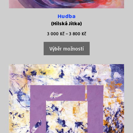
produktu
Hudba
(Hilská Jitka)
Rozpětí
3 000
Kč
–
3 800
Kč
cen:
3
Výběr možností
000 Kč
až
3
800 Kč