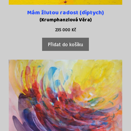
Mám žlutou radost (diptych)
(Krumphanzlová Věra)
235 000
Kč
Přidat do košíku
Tento
produkt
má
více
variant.
Možnosti
lze
vybrat
na
stránce