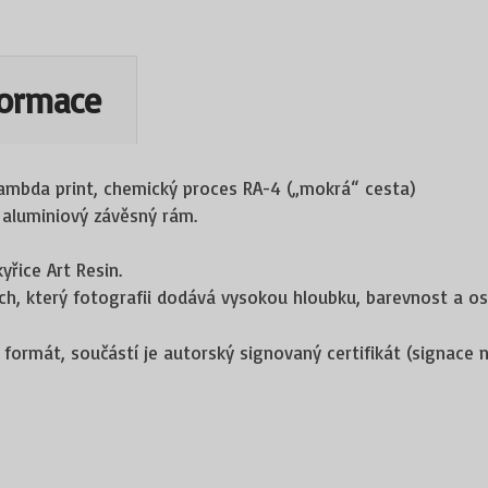
formace
Lambda print, chemický proces RA-4 („mokrá“ cesta)
 aluminiový závěsný rám.
yřice Art Resin.
rch, který fotografii dodává vysokou hloubku, barevnost a os
 formát, součástí je autorský signovaný certifikát (signace n