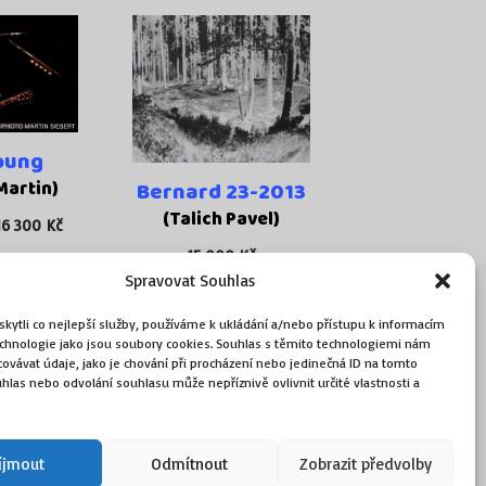
oung
Martin)
Bernard 23-2013
(Talich Pavel)
Rozpětí
16 300
Kč
cen:
15 000
Kč
4
Spravovat Souhlas
500 Kč
až
ytli co nejlepší služby, používáme k ukládání a/nebo přístupu k informacím
16
technologie jako jsou soubory cookies. Souhlas s těmito technologiemi nám
300 Kč
ovávat údaje, jako je chování při procházení nebo jedinečná ID na tomto
žností
Přidat do košíku
las nebo odvolání souhlasu může nepříznivě ovlivnit určité vlastnosti a
íjmout
Odmítnout
Zobrazit předvolby