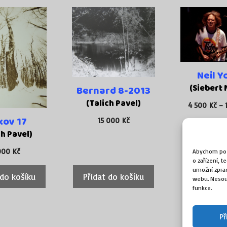
Tento
produkt
má
více
variant.
Neil Y
Možnosti
(Siebert 
Bernard 8-2013
lze
vybrat
(Talich Pavel)
4 500
Kč
–
na
kov 17
15 000
Kč
stránce
ch Pavel)
produktu
000
Kč
Abychom posk
o zařízení, 
umožní zprac
 do košíku
Přidat do košíku
Výběr mo
webu. Nesouh
funkce.
Př