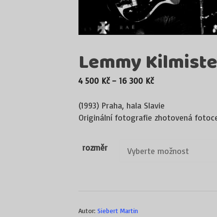
Lemmy Kilmiste
Rozpětí
4 500
Kč
–
16 300
Kč
cen:
4
(1993) Praha, hala Slavie
500 Kč
Originální fotografie zhotovená fotoc
až
16
rozměr
300 Kč
Autor:
Siebert Martin