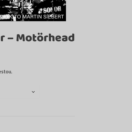
r – Motörhead
estou.