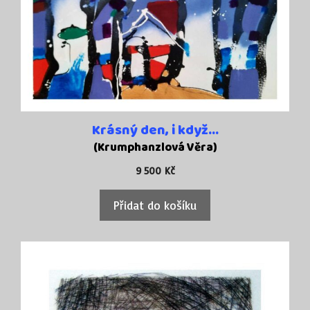
Krásný den, i když…
(Krumphanzlová Věra)
9 500
Kč
Přidat do košíku