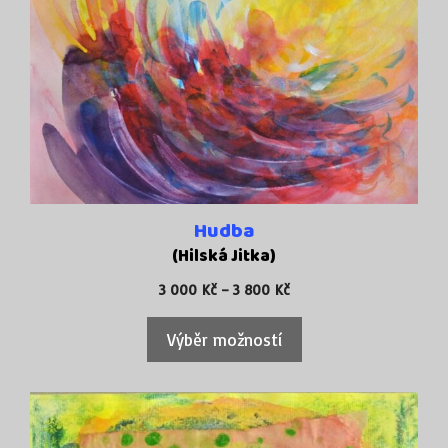
více
variant.
Možnosti
lze
vybrat
na
stránce
produktu
Hudba
(Hilská Jitka)
Rozpětí
3 000
Kč
–
3 800
Kč
cen:
3
Výběr možností
000 Kč
až
3
Tento
800 Kč
produkt