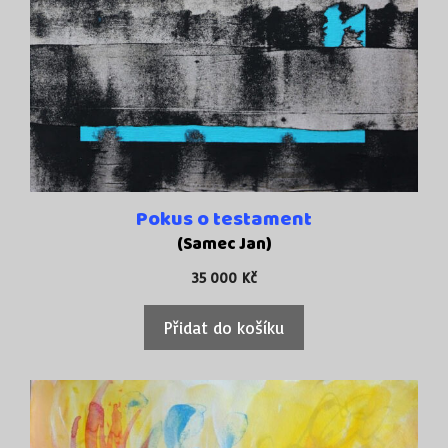
Pokus o testament
(Samec Jan)
35 000
Kč
Přidat do košíku
Tento
produkt
má