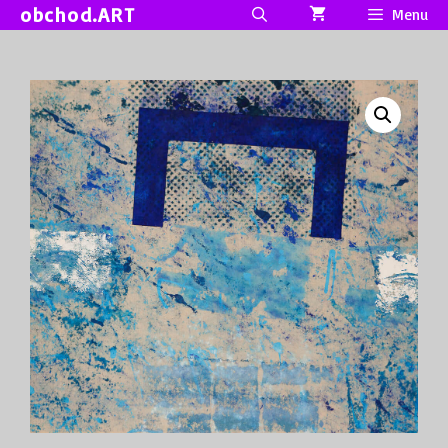
Přeskočit
obchod.ART
Menu
na
obsah