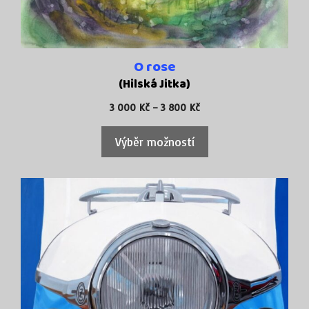
stránce
produktu
O rose
(Hilská Jitka)
Rozpětí
3 000
Kč
–
3 800
Kč
cen:
3
Výběr možností
000 Kč
až
3
800 Kč