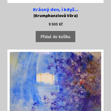
Krásný den, i když…
(Krumphanzlová Věra)
9 500
Kč
Přidat do košíku