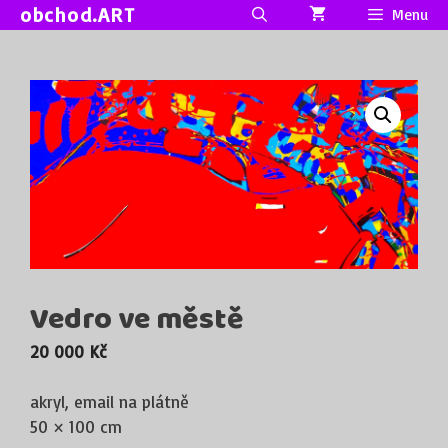
Přeskočit
obchod.ART
Menu
na
obsah
Vedro ve městě
20 000
Kč
akryl, email na plátně
50 × 100 cm