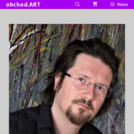
Přeskočit
obchod.ART
Menu
na
obsah