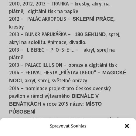
2010, 2012, 2013 – TRAFIKA – kresby, akryl na
plátně, digitální tisk na papíře
2012 – PALÁC AKROPOLIS –
,
SKLEPNÍ PRÁCE
kresby
2013 – BUNKR PARUKÁŘKA –
, sprej,
180 SEKUND
akryl na sololitu. Animace, divadlo.
2013 – LIBEREC – P-O-S-E-L – akryl, sprej na
plátně
2013 – PALACE ILLUSION – obrazy a digitální tisk
2014 – FETIVAL FIESTA „PŘÍSTAV 18600“ –
MAGICKÉ
, akryl, sprej, světelné obrazy
NOCI
2014 – nominace projekt pro Československý
pavilon v rámci výtvarného
BIENÁLE V
v roce 2015 název:
BENÁTKÁCH
MÍSTO
PŮSOBENÍ
2015 – GALERIE – CoCo –
, akry na plátně
DARK
Spravovat Souhlas
2016 – DIVADLO KÁMEN –
,
VŠECHNO JE JINAK
akryl na plátně