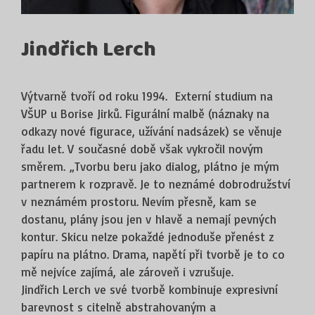
Jindřich Lerch
Výtvarně tvoří od roku 1994. Externí studium na
VŠUP u Borise Jirků. Figurální malbě (náznaky na
odkazy nové figurace, užívání nadsázek) se věnuje
řadu let. V současné době však vykročil novým
směrem. „Tvorbu beru jako dialog, plátno je mým
partnerem k rozpravě. Je to neznámé dobrodružství
v neznámém prostoru. Nevím přesně, kam se
dostanu, plány jsou jen v hlavě a nemají pevných
kontur. Skicu nelze pokaždé jednoduše přenést z
papíru na plátno. Drama, napětí při tvorbě je to co
mě nejvíce zajímá, ale zároveň i vzrušuje.
Jindřich Lerch ve své tvorbě kombinuje expresivní
barevnost s citelně abstrahovaným a