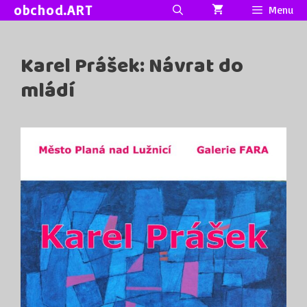
Přeskočit
obchod.ART
Menu
na
obsah
Karel Prášek: Návrat do
mládí