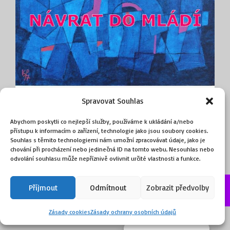
Spravovat Souhlas
Abychom poskytli co nejlepší služby, používáme k ukládání a/nebo
přístupu k informacím o zařízení, technologie jako jsou soubory cookies.
Souhlas s těmito technologiemi nám umožní zpracovávat údaje, jako je
chování při procházení nebo jedinečná ID na tomto webu. Nesouhlas nebo
odvolání souhlasu může nepříznivě ovlivnit určité vlastnosti a funkce.
Příjmout
Odmítnout
Zobrazit předvolby
©2026, obchod.ART
Zásady cookies
Zásady ochrany osobních údajů