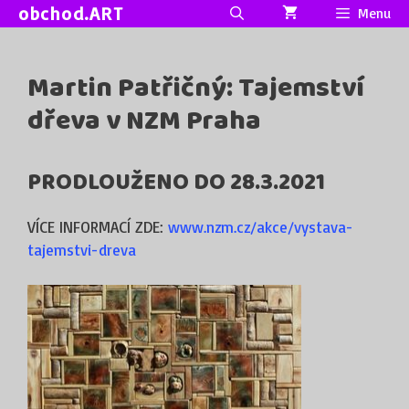
Přeskočit
obchod.ART
Menu
na
obsah
Martin Patřičný: Tajemství
dřeva v NZM Praha
PRODLOUŽENO DO 28.3.2021
VÍCE INFORMACÍ ZDE:
www.nzm.cz/akce/vystava-
tajemstvi-dreva