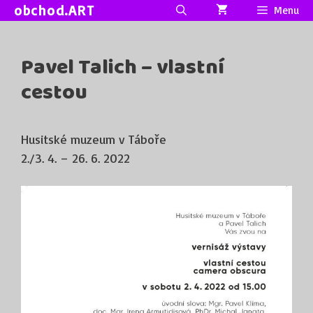
Přeskočit
obchod.ART
Menu
na
obsah
Pavel Talich – vlastní
cestou
Husitské muzeum v Táboře
2./3. 4. – 26. 6. 2022