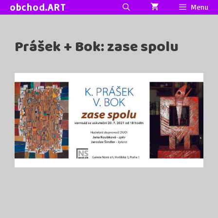
Přeskočit
obchod.ART
Menu
na
obsah
Prášek + Bok: zase spolu