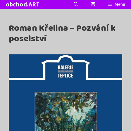
Přeskočit
obchod.ART
Menu
na
obsah
Roman Křelina – Pozvání k
poselství