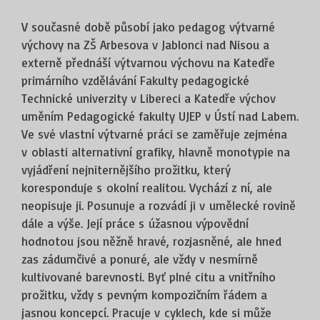
V současné době působí jako pedagog výtvarné
výchovy na ZŠ Arbesova v Jablonci nad Nisou a
externě přednáší výtvarnou výchovu na Katedře
primárního vzdělávání Fakulty pedagogické
Technické univerzity v Libereci a Katedře výchov
uměním Pedagogické fakulty UJEP v Ústí nad Labem.
Ve své vlastní výtvarné práci se zaměřuje zejména
v oblasti alternativní grafiky, hlavně monotypie na
vyjádření nejniternějšího prožitku, který
koresponduje s okolní realitou. Vychází z ní, ale
neopisuje ji. Posunuje a rozvádí ji v umělecké rovině
dále a výše. Její práce s úžasnou výpovědní
hodnotou jsou něžně hravé, rozjasněné, ale hned
zas zádumčivé a ponuré, ale vždy v nesmírně
kultivované barevnosti. Byť plné citu a vnitřního
prožitku, vždy s pevným kompozičním řádem a
jasnou koncepcí. Pracuje v cyklech, kde si může