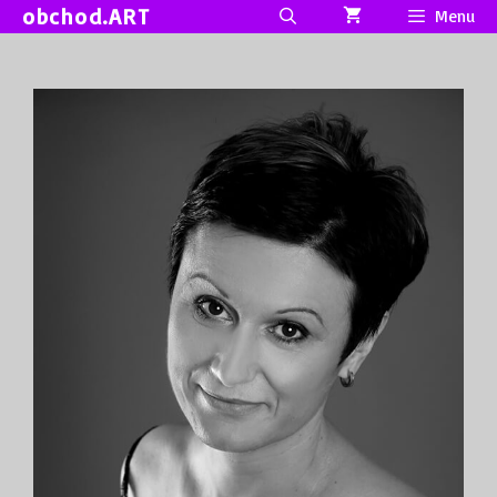
Přeskočit
obchod.ART
Menu
na
obsah