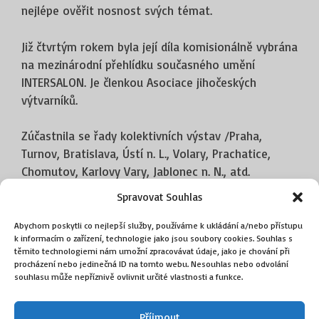
nejlépe ověřit nosnost svých témat.
Již čtvrtým rokem byla její díla komisionálně vybrána
na mezinárodní přehlídku současného umění
INTERSALON. Je členkou Asociace jihočeských
výtvarníků.
Zúčastnila se řady kolektivních výstav /Praha,
Turnov, Bratislava, Ústí n. L., Volary, Prachatice,
Chomutov, Karlovy Vary, Jablonec n. N., atd.
Spravovat Souhlas
Uspořádala samostatné výstavy v německém
Passau, Liberci, Jablonci n. N., Volarech, Chomutově,
Abychom poskytli co nejlepší služby, používáme k ukládání a/nebo přístupu
k informacím o zařízení, technologie jako jsou soubory cookies. Souhlas s
Plané nad Lužnicí, Karlových Varech, Ústí na Labem
těmito technologiemi nám umožní zpracovávat údaje, jako je chování při
atd.
procházení nebo jedinečná ID na tomto webu. Nesouhlas nebo odvolání
souhlasu může nepříznivě ovlivnit určité vlastnosti a funkce.
Příjmout