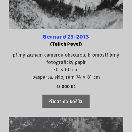
Bernard 23-2013
(Talich Pavel)
přímý záznam camerou obscurou, bromostříbrný
fotografický papír
50 × 60 cm
pasparta, sklo, rám 74 × 81 cm
15 000
Kč
Přidat do košíku