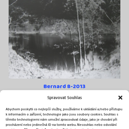
Bernard 8-2013
(Talich Pavel)
Spravovat Souhlas
přímý záznam camerou obscurou, bromostříbrný
Abychom poskytli co nejlepší služby, používáme k ukládání a/nebo přístupu
fotografický papír
k informacím o zařízení, technologie jako jsou soubory cookies. Souhlas s
50 × 60 cm
těmito technologiemi nám umožní zpracovávat údaje, jako je chování při
procházení nebo jedinečná ID na tomto webu. Nesouhlas nebo odvolání
pasparta, sklo, rám 74 × 81 cm