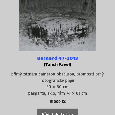
Bernard 47-2013
(Talich Pavel)
přímý záznam camerou obscurou, bromostříbrný
fotografický papír
50 × 60 cm
pasparta, sklo, rám 74 × 81 cm
15 000
Kč
Přidat do košíku