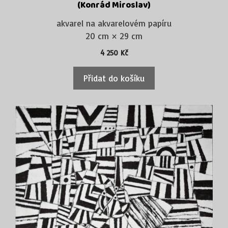
(Konrád Miroslav)
akvarel na akvarelovém papíru
20 cm × 29 cm
4 250
Kč
Přidat do košíku