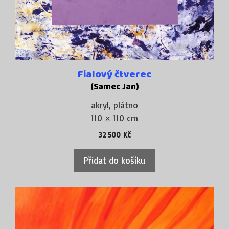
Fialový čtverec
(Samec Jan)
akryl, plátno
110 × 110 cm
32 500
Kč
Přidat do košíku