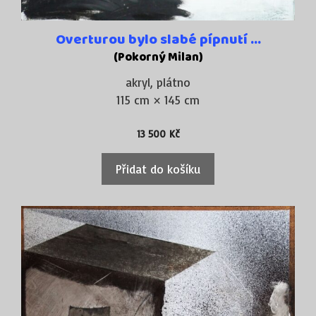
Overturou bylo slabé pípnutí …
(Pokorný Milan)
akryl, plátno
115 cm × 145 cm
13 500
Kč
Přidat do košíku