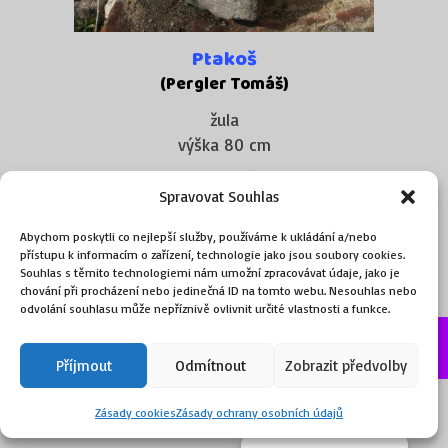
Ptakoš
(Pergler Tomáš)
žula
výška 80 cm
32 500
Kč
Spravovat Souhlas
Přidat do košíku
Abychom poskytli co nejlepší služby, používáme k ukládání a/nebo
přístupu k informacím o zařízení, technologie jako jsou soubory cookies.
Souhlas s těmito technologiemi nám umožní zpracovávat údaje, jako je
chování při procházení nebo jedinečná ID na tomto webu. Nesouhlas nebo
odvolání souhlasu může nepříznivě ovlivnit určité vlastnosti a funkce.
©2026, obchod.ART
Příjmout
Odmítnout
Zobrazit předvolby
Zásady cookies
Zásady ochrany osobních údajů