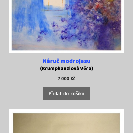
Náruč modrojasu
(Krumphanzlová Věra)
7 000
Kč
Přidat do košíku