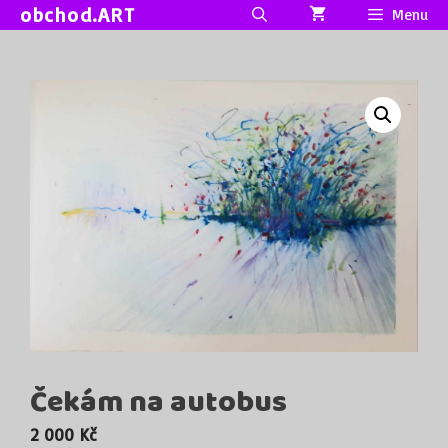
Přeskočit
obchod.ART
Menu
na
obsah
Čekám na autobus
2 000
Kč