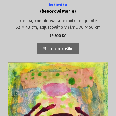
Intimita
(Šeborová Marie)
kresba, kombinovaná technika na papíře
62 × 43 cm, adjustováno v rámu 70 × 50 cm
19 500
Kč
Přidat do košíku
Tento
produkt
má
více
variant.
Možnosti
lze
vybrat