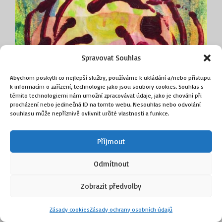
na
stránce
produktu
Spravovat Souhlas
Abychom poskytli co nejlepší služby, používáme k ukládání a/nebo přístupu
k informacím o zařízení, technologie jako jsou soubory cookies. Souhlas s
těmito technologiemi nám umožní zpracovávat údaje, jako je chování při
procházení nebo jedinečná ID na tomto webu. Nesouhlas nebo odvolání
souhlasu může nepříznivě ovlivnit určité vlastnosti a funkce.
Příjmout
Odmítnout
Jarní alej
Zobrazit předvolby
(Hilská Jitka)
Zásady cookies
Zásady ochrany osobních údajů
kombinovaná technika na papíru