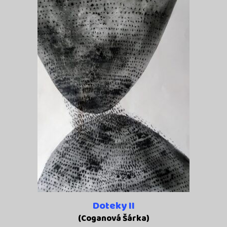
Doteky II
(Coganová Šárka)