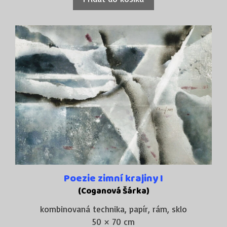
Poezie zimní krajiny I
(Coganová Šárka)
kombinovaná technika, papír, rám, sklo
50 × 70 cm