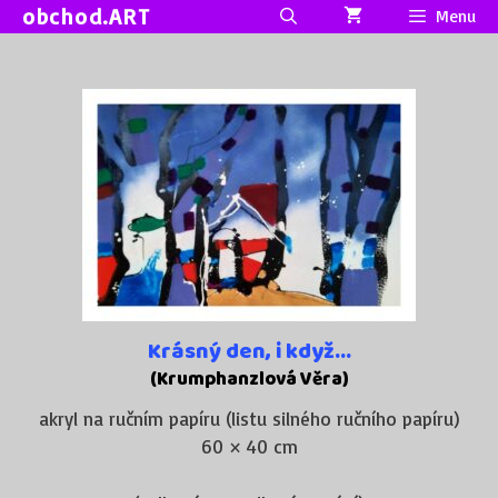
Přeskočit
obchod.ART
Menu
na
obsah
Krásný den, i když…
(Krumphanzlová Věra)
akryl na ručním papíru (listu silného ručního papíru)
60 × 40 cm