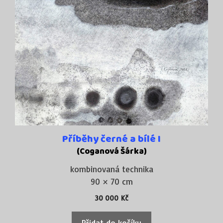
Příběhy černé a bílé I
(Coganová Šárka)
kombinovaná technika
90 × 70 cm
30 000
Kč
Přidat do košíku