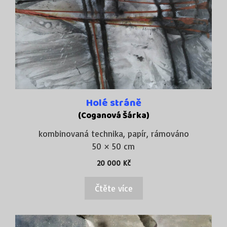
Holé stráně
(Coganová Šárka)
kombinovaná technika, papír, rámováno
50 × 50 cm
20 000
Kč
Čtěte více