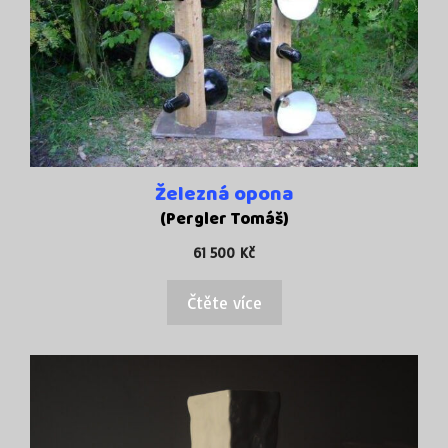
Železná opona
(Pergler Tomáš)
61 500
Kč
Čtěte více