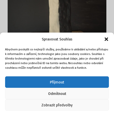
Spravovat Souhlas
Abychom poskytli co nejlepší služby, používáme k ukládání a/nebo přístupu
k informacím o zařízení, technologie jako jsou soubory cookies. Souhlas s
Váza
těmito technologiemi nám umožní zpracovávat údaje, jako je chování při
(Tichý Jan)
procházení nebo jedinečná ID na tomto webu. Nesouhlas nebo odvolání
souhlasu může nepříznivě ovlivnit určité vlastnosti a funkce.
3 000
Kč
Příjmout
Přidat do košíku
Odmítnout
Zobrazit předvolby