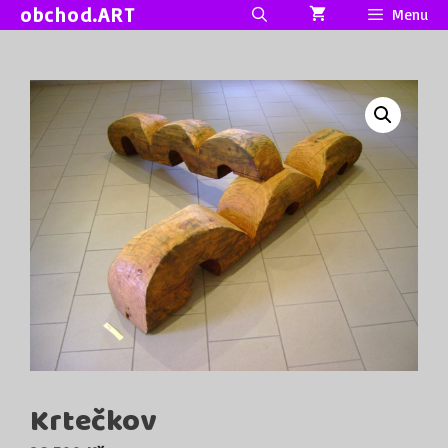
Přeskočit
obchod.ART
Menu
na
obsah
Krtečkov