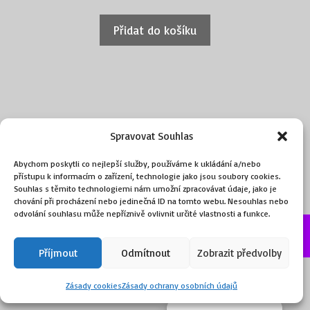
Přidat do košíku
Spravovat Souhlas
Abychom poskytli co nejlepší služby, používáme k ukládání a/nebo
přístupu k informacím o zařízení, technologie jako jsou soubory cookies.
Souhlas s těmito technologiemi nám umožní zpracovávat údaje, jako je
chování při procházení nebo jedinečná ID na tomto webu. Nesouhlas nebo
odvolání souhlasu může nepříznivě ovlivnit určité vlastnosti a funkce.
©2026, obchod.ART
Příjmout
Odmítnout
Zobrazit předvolby
Zásady cookies
Zásady ochrany osobních údajů