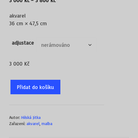
3 000
Kč
–
3 800
Kč
cen:
3
akvarel
000 Kč
36 cm × 47,5 cm
až
3
adjustace
800 Kč
3 000
Kč
O
Přidat do košíku
rose
množství
Autor:
Hilská Jitka
Zařazení:
akvarel
,
malba