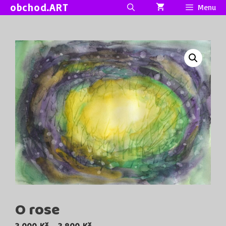
Přeskočit
obchod.ART
Menu
na
obsah
O rose
Rozpětí