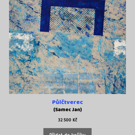
Půlčtverec
(Samec Jan)
32 500
Kč
Přidat do košíku