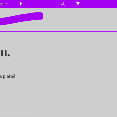
up
II.
a plátně