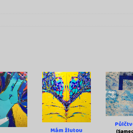
Půlčt
Mám žlutou
(Samec