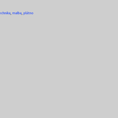
echnika
,
malba
,
plátno