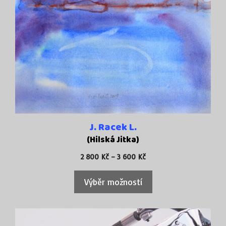
J. Racek L.
(Hilská Jitka)
Rozpětí
2 800
Kč
–
3 600
Kč
cen:
2
Výběr možností
800 Kč
až
3
600 Kč