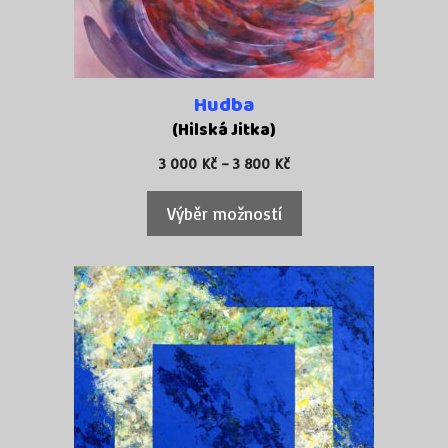
Možnosti
lze
vybrat
na
Hudba
stránce
(Hilská Jitka)
produktu
Rozpětí
3 000
Kč
–
3 800
Kč
cen:
3
Výběr možností
000 Kč
až
3
800 Kč