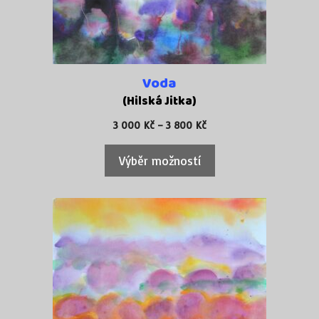
Možnosti
lze
vybrat
na
stránce
Voda
produktu
(Hilská Jitka)
Rozpětí
3 000
Kč
–
3 800
Kč
cen:
3
Výběr možností
000 Kč
až
3
800 Kč