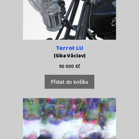
Terrot LU
(Sika Václav)
90 000
Kč
Přidat do košíku
Tento
produkt
má
více
variant.